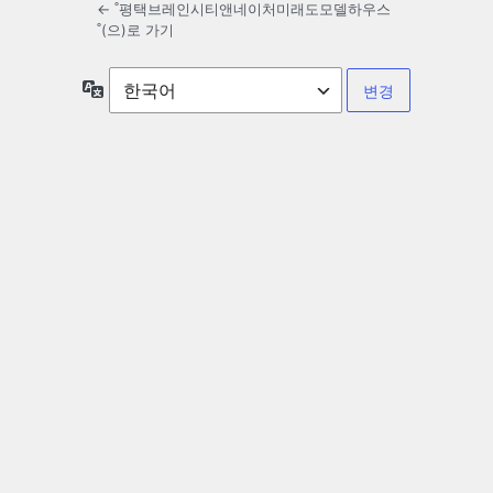
← ˚평택브레인시티앤네이처미래도모델하우스
˚(으)로 가기
언
어